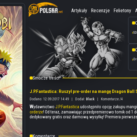
Artykuły
Recenzje
Felietony
SD
O
Dr
Smocze treści
J.P.Fantastica: Ruszył pre-order na mangę Dragon Ball 
Dodano: 12.09.2017 14:49
|
Dodał:
Black
|
Komentarze /4
W
ydawnictwo
J.P.Fantastica
udostępniło opcję zakupu man
orderze
! Od teraz, zamawiając przedpremierowo tomik od 1 d
dedykowany gratis oraz darmową wysyłkę! Premiera pierwsze
Komentarze