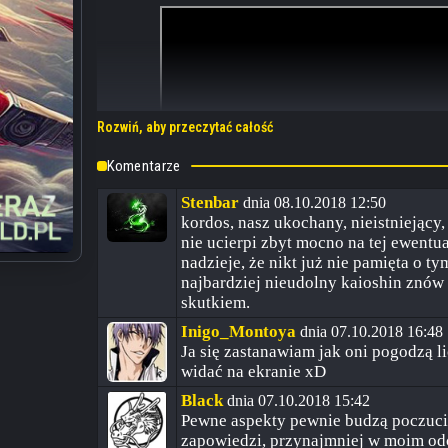
Rozwiń, aby przeczytać całość
Komentarze
Stenbar
dnia 08.10.2018 12:50
kordos, nasz ukochany, nieistniejący
nie ucierpi zbyt mocno na tej ewentua
nadzieje, że nikt już nie pamięta o
najbardziej nieudolny kaioshin znów
skutkiem.
Inigo_Montoya
dnia 07.10.2018 16:48
Ja się zastanawiam jak oni pogodzą l
widać na ekranie xD
Black
dnia 07.10.2018 15:42
Pewne aspekty pewnie budzą poczucie
zapowiedzi, przynajmniej w moim odc