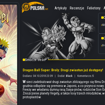
Artykuły
Recenzje
Felietony
SD
O
Dr
Smocze treści
Dragon Ball Super: Broly: Drugi zwiastun już dostępny!
Dodano: 04.10.2018 23:09
|
Dodał:
Black
|
Komentarze /5
W
sieci zadebiutował drugi zwiastun zbliżającego się filmu Dra
grudnia odbędzie się premiera w Japonii, a co przynosi now
Freezy we władaniu dumną rasą Saiya-jinów, rodziców Son Go
Zniszczenie planety Vegety, a także losy trzech młodzików, w
protoplastów.