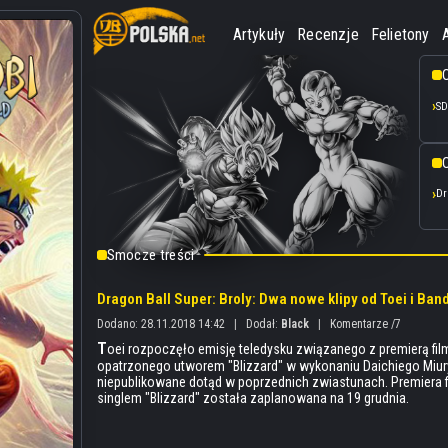
Artykuły
Recenzje
Felietony
SD
O
Dr
Smocze treści
Dragon Ball Super: Broly: Dwa nowe klipy od Toei i Ba
Dodano: 28.11.2018 14:42
|
Dodał:
Black
|
Komentarze /7
T
oei rozpoczęło emisję teledysku związanego z premierą filmu
opatrzonego utworem "Blizzard" w wykonaniu Daichiego Miury
niepublikowane dotąd w poprzednich zwiastunach. Premiera fi
singlem "Blizzard" została zaplanowana na 19 grudnia.