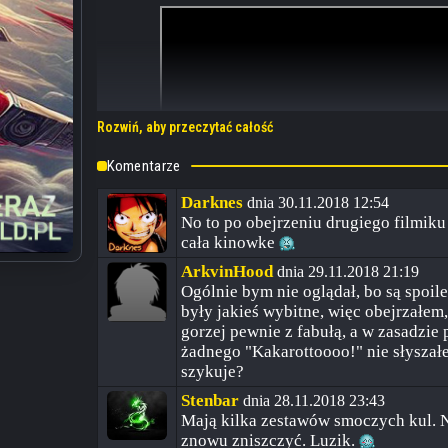
Rozwiń, aby przeczytać całość
Komentarze
Darknes
dnia 30.11.2018 12:54
No to po obejrzeniu drugiego filmiku
cała kinowke
ArkvinHood
dnia 29.11.2018 21:19
Ogólnie bym nie oglądał, bo są spoile
były jakieś wybitne, więc obejrzałem
Dodatkowo Bandai Namco zaprezentowało 30 sekundowy mate
gorzej pewnie z fabułą, a w zasadzie 
przez Son Goku i Vegetę w wyniku fuzji, który zmierzy się z Br
żadnego "Kakarottoooo!" nie słyszałe
szykuje?
Stenbar
dnia 28.11.2018 23:43
Mają kilka zestawów smoczych kul. N
znowu zniszczyć. Luzik.