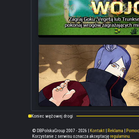
• ロマンティックあげるよ (“I’ll Give You Romance”)
Ending serii Dragon Ball TV - Ushio Hashimoto
• CHA-LA HEAD-CHA-LA
Pierwszy opening serii Dragon Ball Z TV - Hironobu Kageyama
• WE GOTTA POWER
Drugi opening serii Dragon Ball Z TV - Hironobu Kageyama
• でてこいとびきりZENKAIパワー！ (“Come Out, Incredible ZE
Pierwszy ending serii Dragon Ball Z TV - MANNA
• 僕達は天使だった (“We Were Angels”)
Drugi ending serii Dragon Ball Z TV - Hironobu Kageyama
• DAN DAN 心魅かれてく (“Bit by Bit, You’re Charming My Hear
Opening serii Dragon Ball GT TV - Field of View
• プロローグ&サブタイトルI (“Prologue & Subtitle 1”)
Pierwszy utwór wprowadzający tytuł epizodu z serii Dragon Ba
• ニューヒーロー登場 (“A New Hero is Born”)
Podkład muzyczny do sagi Buu z serii Dragon Ball Z TV - Shun
• ソリッドステート・スカウター (“Solid State Scouter”)
Utwór towarzyszący odcinkowi specjalnemu - Bardock z serii 
• 恐怖のギニュー特戦隊 (“The Fearsome Ginyu Special Force
Podkład muzyczny do sagi Freezy z serii Dragon Ball Z TV - S
Anison & BGM Pack 2:
Koniec wężowej drogi
• 超絶☆ダイナミック！ (“Chōzetsu ☆ Dynamic!”)
Pierwszy opening serii Dragon Ball Super TV - Kazuya Yoshii
• 限界突破×サバイバー (“Limit-Break x Survivor”)
© DBPolskaGroup 2007 - 2026 |
Kontakt
|
Reklama
|
Pomo
Drugi opening serii Dragon Ball Super TV - Kiyoshi Hikawa
Korzystanie z serwisu oznacza akceptację
regulaminu
.
• よかよかダンス (“Easy-Going Dance”)