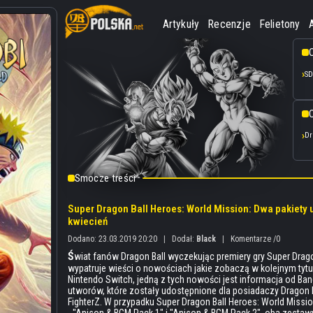
Artykuły
Recenzje
Felietony
SD
O
Dr
Smocze treści
Super Dragon Ball Heroes: World Mission: Dwa pakie
kwiecień
Dodano: 23.03.2019 20:20
|
Dodał:
Black
|
Komentarze /0
Ś
wiat fanów Dragon Ball wyczekując premiery gry Super Drago
wypatruje wieści o nowościach jakie zobaczą w kolejnym tyt
Nintendo Switch, jedną z tych nowości jest informacja od B
utworów, które zostały udostępnione dla posiadaczy Dragon B
FighterZ. W przypadku Super Dragon Ball Heroes: World Missio
- "Anison & BGM Pack 1" i "Anison & BGM Pack 2", oba zestaw