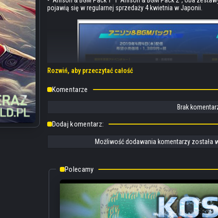
pojawią się w regularnej sprzedaży 4 kwietnia w Japonii.
Rozwiń, aby przeczytać całość
Komentarze
Brak komentarz
Dodaj komentarz:
Możliwość dodawania komentarzy została w
Polecamy
Anison & BGM Pack 1:
• 魔訶不思議アドベンチャー！ (“Mystical Adventure!”)
Opening serii Dragon Ball TV - Hiroki Takahashi