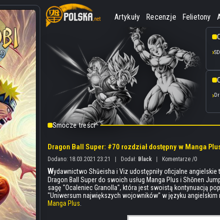
Artykuły
Recenzje
Felietony
SD
O
Dr
Smocze treści
Dragon Ball Super: #70 rozdział dostępny w Manga Plu
Dodano: 18.03.2021 23:21
|
Dodał:
Black
|
Komentarze /0
W
ydawnictwo Shūeisha i Viz udostępniły oficjalne angielski
Dragon Ball Super do swoich usług Manga Plus i Shōnen Jump
sagę "Ocaleniec Granolla", która jest swoistą kontynuacją pop
"Uniwersum największych wojowników" w języku angielskim 
Manga Plus
.