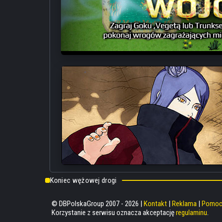
Następny, #71 rozdział będzie miał premierę 20 kwietnia o god
Manga Dragon Ball Super powstaje od czerwca 2015 roku na
najnowszy #14 tom został wydany w grudniu 2020 roku, w 
doczekaliśmy się
dziesięciu tomów
.
Koniec wężowej drogi
© DBPolskaGroup 2007 - 2026 |
Kontakt
|
Reklama
|
Pomo
Korzystanie z serwisu oznacza akceptację
regulaminu
.