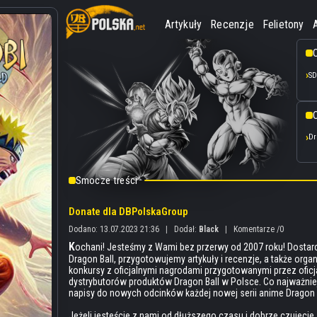
Artykuły
Recenzje
Felietony
SD
O
Dr
Smocze treści
Donate dla DBPolskaGroup
Dodano: 13.07.2023 21:36
|
Dodał:
Black
|
Komentarze /0
K
ochani! Jesteśmy z Wami bez przerwy od 2007 roku! Dost
Dragon Ball, przygotowujemy artykuły i recenzje, a także org
konkursy z oficjalnymi nagrodami przygotowanymi przez ofic
dystrybutorów produktów Dragon Ball w Polsce. Co najważni
napisy do nowych odcinków każdej nowej serii anime Dragon B
Jeżeli jesteście z nami od dłuższego czasu i dobrze czujecie