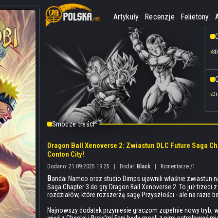
Artykuły
Recenzje
Felietony
SD
O
Dr
Smocze treści
Dragon Ball Xenoverse 2: Zwiastun DLC Future Saga Chap
Conton City!
Dodano: 21.09.2025 19:25
|
Dodał:
Black
|
Komentarze /1
B
andai Namco oraz studio Dimps ujawnili właśnie zwiastun 
Saga Chapter 3 do gry Dragon Ball Xenoverse 2. To już trzeci
rozdziałów, które rozszerzą sagę Przyszłości - ale na razie be
Najnowszy dodatek przyniesie graczom zupełnie nowy tryb,
więź z Cheelai i Broly'm! Fani będą mogli z nimi patrolować mia