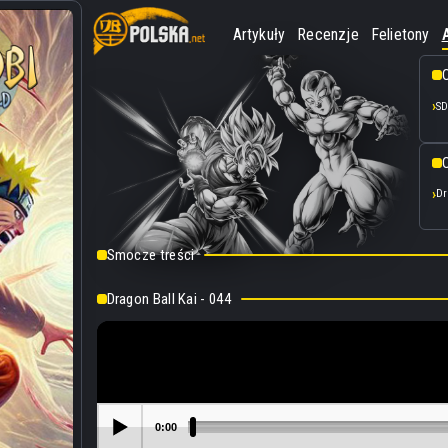
Artykuły
Recenzje
Felietony
SD
O
Dr
Smocze treści
Dragon Ball Kai - 044