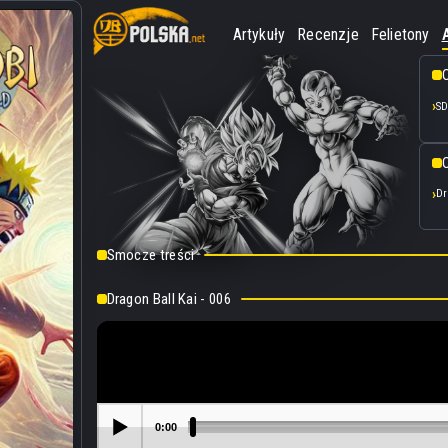
Artykuły
Recenzje
Felietony
SD
O
Dr
Smocze treści
Dragon Ball Kai - 006