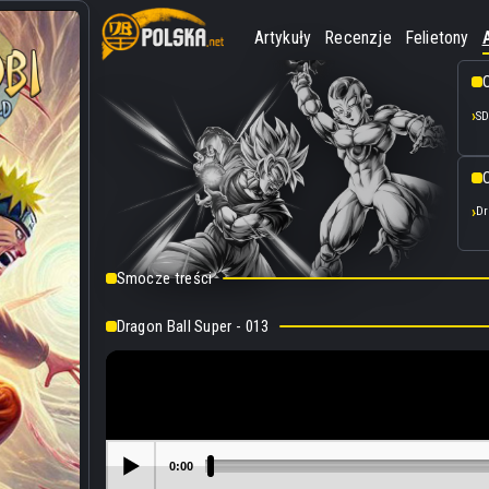
Artykuły
Recenzje
Felietony
SD
O
Dr
Smocze treści
Dragon Ball Super - 013