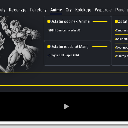
uły
Recenzje
Felietony
Anime
Gry
Kolekcje
Wsparcie
Panel 
Ostatni odcinek Anime
Ostat
SDBH Demon Invader #6
Xenoverse
Gekishin
Ostatni rozdział Mangi
Toyotarou
Dragon Ball Super #104
V Jump z