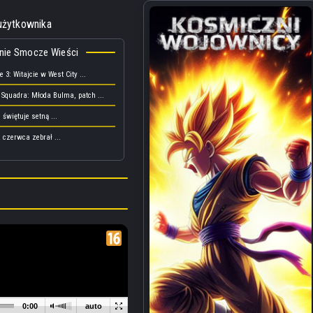
użytkownika
nie Smocze Wieści
 3: Witajcie w West City ...
 Squadra: Młoda Bulma, patch ...
 świętuje setną ...
 czerwca zebrał ...