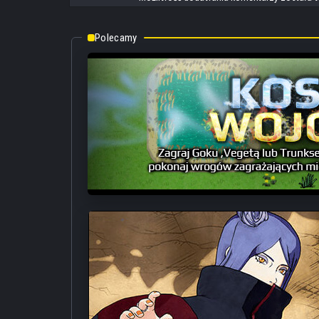
prosimy o wpisanie "Konkurs: Wymowne zwycięstwo!". Za uf
Nation (
strona internetowa
|
facebook
|
instagram
).
Polecamy