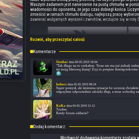
Waszym zadaniem jest naniesienie na pustą chmurkę w poniższ
wiadomości do oponenta, że jego czas dobiegł końca. Liczymy
zmieścić w ramach chmurki dialogu, najlepszą pracę wybierze
zawierać wulgarnych wyrażeń i zwrotów, wczujcie się w rolę 
Rozwiń, aby przeczytać całość
Komentarze
Stenbar
dnia 09.05.2019 18:04
"Tak długo na to czekałem. Teraz nie ma już jednak żad
mi moją filerową dumę! Żryj to potężne dziesięciokro
hahacz
dnia 05.05.2019 08:24
Super pomysł, ale śmieszna sytuacja bo wczoraj chciałem
włączyłem odpowiednie odcinki dbgt, a teraz wchodzę na 
KaKa
dnia 04.05.2019 21:12
Trudne.
Kiedy forum oddacie?
Dodaj komentarz:
Na Wasze prace czekamy do końca
12 maja
pod adresem
ko
Możliwość dodawania komentarzy została w