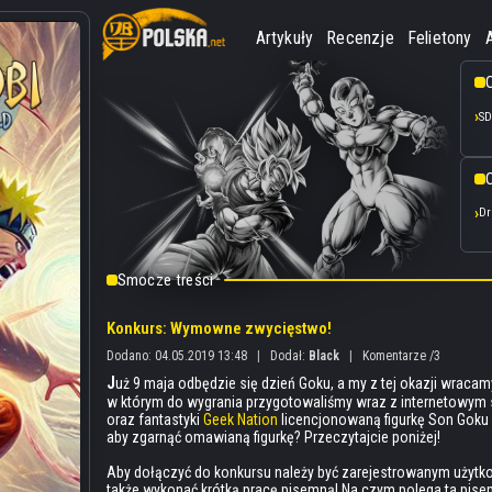
Artykuły
Recenzje
Felietony
SD
O
Dr
Smocze treści
Konkurs: Wymowne zwycięstwo!
Dodano: 04.05.2019 13:48
|
Dodał:
Black
|
Komentarze /3
J
uż 9 maja odbędzie się dzień Goku, a my z tej okazji wraca
w którym do wygrania przygotowaliśmy wraz z internetowym 
oraz fantastyki
Geek Nation
licencjonowaną figurkę Son Goku S
aby zgarnąć omawianą figurkę? Przeczytajcie poniżej!
Aby dołączyć do konkursu należy być zarejestrowanym użytk
także wykonać krótką pracę pisemną! Na czym polega ta pise