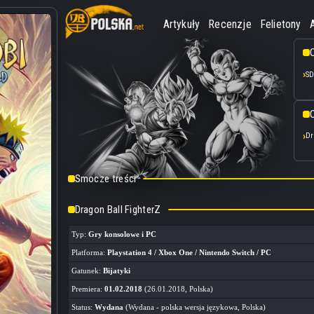
Artykuły
Recenzje
Felietony
SD
O
Dr
Smocze treści
Dragon Ball FighterZ
Typ:
Gry konsolowe i PC
Platforma:
Playstation 4 / Xbox One / Nintendo Switch / PC
Gatunek:
Bijatyki
Premiera:
01.02.2018
(26.01.2018, Polska)
Status:
Wydana
(Wydana - polska wersja językowa, Polska)