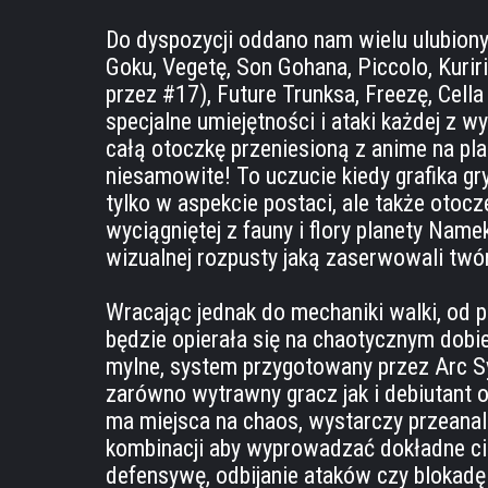
Do dyspozycji oddano nam wielu ulubiony
Goku, Vegetę, Son Gohana, Piccolo, Kuri
przez #17), Future Trunksa, Freezę, Cell
specjalne umiejętności i ataki każdej z w
całą otoczkę przeniesioną z anime na pla
niesamowite! To uczucie kiedy grafika g
tylko w aspekcie postaci, ale także otocz
wyciągniętej z fauny i flory planety Name
wizualnej rozpusty jaką zaserwowali twórc
Wracając jednak do mechaniki walki, od 
będzie opierała się na chaotycznym dobie
mylne, system przygotowany przez Arc S
zarówno wytrawny gracz jak i debiutant od
ma miejsca na chaos, wystarczy przeana
kombinacji aby wyprowadzać dokładne cio
defensywę, odbijanie ataków czy blokadę