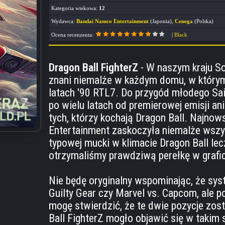
Kategoria wiekowa:
12
Wydawca:
Bandai Namco Entertainment
(Japonia),
Cenega
(Polska)
Ocena recenzenta:
|
Black
Dragon Ball FighterZ
- W naszym kraju Son
znani niemalże w każdym domu, w którym
latach '90 RTL7. Do przygód młodego Saiy
po wielu latach od premierowej emisji an
tych, którzy kochają Dragon Ball. Najno
Entertainment zaskoczyła niemalże wszys
typowej mucki w klimacie Dragon Ball le
otrzymaliśmy prawdziwą perełkę w grafic
Nie będę oryginalny wspominając, że sys
Guilty Gear czy Marvel vs. Capcom, ale p
mogę stwierdzić, że te dwie pozycje zos
Ball FighterZ mogło objawić się w takim s