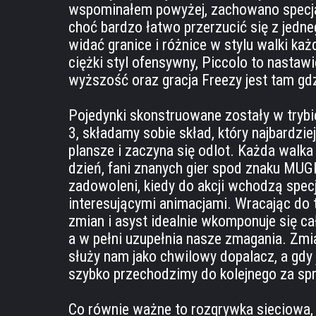
wspominałem powyżej, zachowano specja
choć bardzo łatwo przerzucić się z jedne
widać granice i różnice w stylu walki każd
ciężki styl ofensywny, Piccolo to nastaw
wyższość oraz gracja Freezy jest tam gdz
Pojedynki skonstruowane zostały w tryb
3, składamy sobie skład, który najbardz
plansze i zaczyna się odlot. Każda walka
dzień, fani znanych gier spod znaku MUG
zadowoleni, kiedy do akcji wchodzą spec
interesującymi animacjami. Wracając do
zmian i asyst idealnie wkomponuje się ca
a w pełni uzupełnia nasze zmagania. Zmi
służy nam jako chwilowy dopalacz, a gdy
szybko przechodzimy do kolejnego za spr
Co równie ważne to rozgrywka sieciowa,