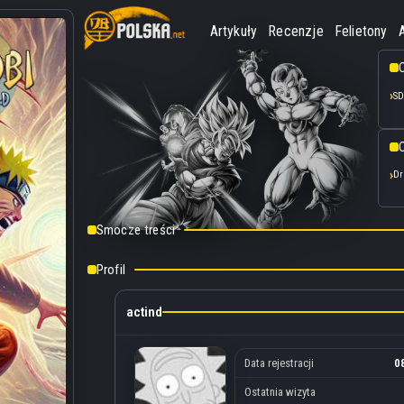
Artykuły
Recenzje
Felietony
SD
O
Dr
Smocze treści
Profil
actind
Data rejestracji
0
Ostatnia wizyta