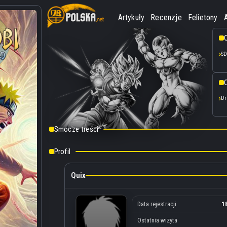
Artykuły
Recenzje
Felietony
SD
O
Dr
Smocze treści
Profil
Quix
Data rejestracji
1
Ostatnia wizyta