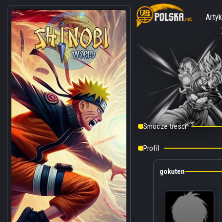
Artyk
Smocze treści
Profil
gokuten