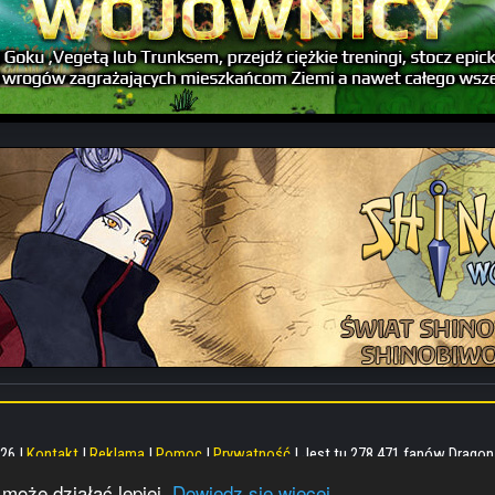
26 |
Kontakt
|
Reklama
|
Pomoc
|
Prywatność
| Jest tu 278,471 fanów Dragon 
acza akceptację
regulaminu
.
 może działać lepiej.
Dowiedz się więcej.