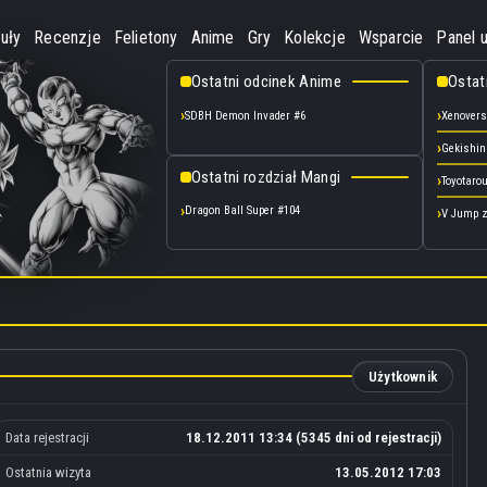
uły
Recenzje
Felietony
Anime
Gry
Kolekcje
Wsparcie
Panel 
Ostatni odcinek Anime
Ostat
SDBH Demon Invader #6
Xenoverse
Gekishin
Ostatni rozdział Mangi
Toyotarou
Dragon Ball Super #104
V Jump z
Użytkownik
Data rejestracji
18.12.2011 13:34 (5345 dni od rejestracji)
Ostatnia wizyta
13.05.2012 17:03