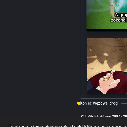
Koniec wężowej drogi
© DBPolskaGroup 2007 - 20
Korzystanie z serwisu ozn
Ta strona używa ciasteczek, dzięki którym nasz serwis