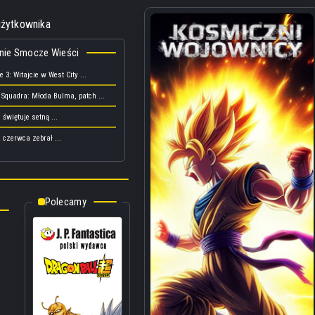
użytkownika
nie Smocze Wieści
 3: Witajcie w West City ...
 Squadra: Młoda Bulma, patch ...
 świętuje setną ...
 czerwca zebrał ...
Polecamy